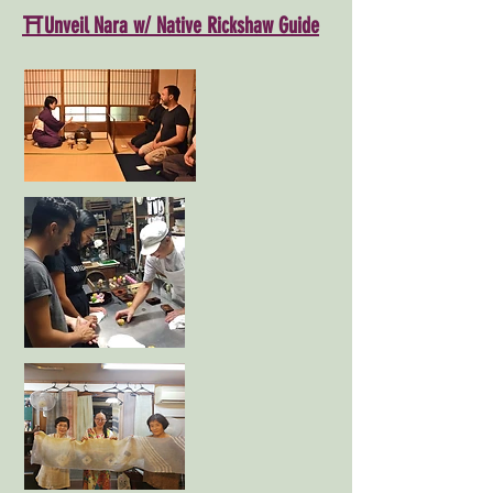
⛩Unveil Nara w/ Native Rickshaw Guide