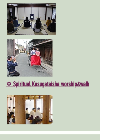
✡ Spiritual Kasugataisha worship&walk