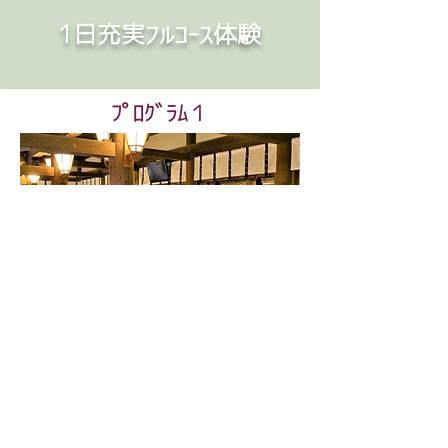
1日充実フルコース体験
​ﾌﾟﾛｸﾞﾗﾑ１
春日大社朝拝参加とアフタヌーンエステ
8:20-18:20