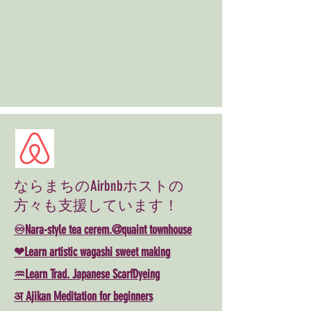
ならまちのAirbnbホストの
方々も支援しています！
♾Nara-style tea cerem.@quaint townhouse
❤Learn artistic wagashi sweet making
♒Learn Trad. Japanese ScarfDyeing
अ Ajikan Meditation for beginners