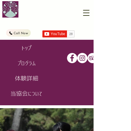
Nara Wellness Tourism
奈良健康休閒體驗之旅
National tax agency registered No.
2150005008864
Registered Nara prefecture
travel land operator No.08
Call Now
トップ
プログラム
体験詳細
当協会について