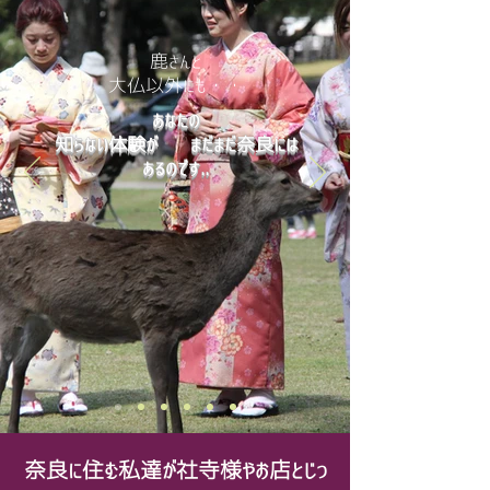
鹿さんと
​大仏以外にも・・
あなたの
知らない体験が まだまだ奈良には
あるのです..
奈良に住む私達が社寺様やお店とじっ